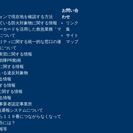
お問い合
ォンで現在地を確認する方法
わせ
ている防火対象物に関する情報
リンク
ーカードを活用した救急業務「マ
集
について
サイト
リティに関する統一的な窓口の連
マップ
)について
実習に関する情報
助隊PR動画
に関する情報
いる違反対象物
る情報
する情報
報に関する情報
る情報
事業者認定事業所
緊急通報システムについて
ら１１９番につながらなくなって
合には？
報等