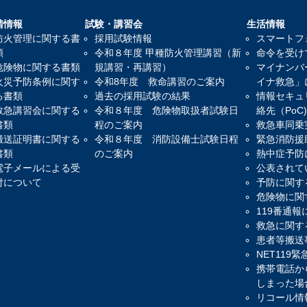
請情報
試験・講習会
生活情報
防火管理に関する書
採用試験情報
スマートフ
類
令和８年度 甲種防火管理講習（新
命令を受け
危険物に関する書類
規講習・再講習）
マイナンバ
火災予防条例に関す
令和8年度 救命講習のご案内
イナ救急」
る書類
過去の採用試験の結果
情報セキュ
救急講習会に関する
令和８年度 危険物取扱者試験日
絡先（PoC
書類
程のご案内
救急車同乗
搬送証明書に関する
令和８年度 消防設備士試験日程
緊急消防援
書類
のご案内
熱中症予防
電子メールによる受
公表されて
付について
予防に関す
危険物に関
119番通
救急に関す
患者等搬送
NET119
携帯電話か
しまった場
リコール情