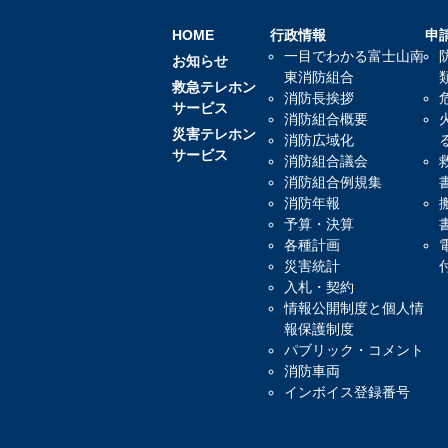
HOME
行政情報
申
一目でわかる富士山南
お知らせ
東消防組合
救急テレホン
消防長挨拶
サービス
消防組合概要
災害テレホン
消防広域化
サービス
消防組合議会
消防組合例規集
消防年報
予算・決算
各種計画
災害統計
入札・契約
情報公開制度と個人情
報保護制度
パブリック・コメント
消防車両
インボイス登録番号