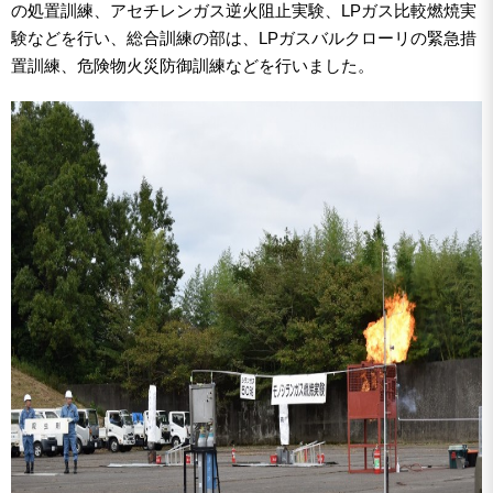
の処置訓練、アセチレンガス逆火阻止実験、LPガス比較燃焼実
験などを行い、総合訓練の部は、LPガスバルクローリの緊急措
置訓練、危険物火災防御訓練などを行いました。