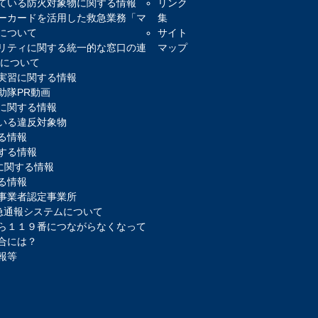
ている防火対象物に関する情報
リンク
ーカードを活用した救急業務「マ
集
について
サイト
リティに関する統一的な窓口の連
マップ
)について
実習に関する情報
助隊PR動画
に関する情報
いる違反対象物
る情報
する情報
報に関する情報
る情報
事業者認定事業所
緊急通報システムについて
ら１１９番につながらなくなって
合には？
報等