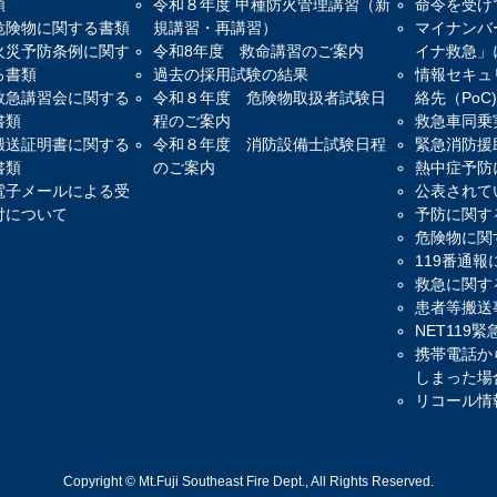
類
令和８年度 甲種防火管理講習（新
命令を受け
危険物に関する書類
規講習・再講習）
マイナンバ
火災予防条例に関す
令和8年度 救命講習のご案内
イナ救急」
る書類
過去の採用試験の結果
情報セキュ
救急講習会に関する
令和８年度 危険物取扱者試験日
絡先（PoC
書類
程のご案内
救急車同乗
搬送証明書に関する
令和８年度 消防設備士試験日程
緊急消防援
書類
のご案内
熱中症予防
電子メールによる受
公表されて
付について
予防に関す
危険物に関
119番通
救急に関す
患者等搬送
NET119
携帯電話か
しまった場
リコール情
Copyright © Mt.Fuji Southeast Fire Dept., All Rights Reserved.