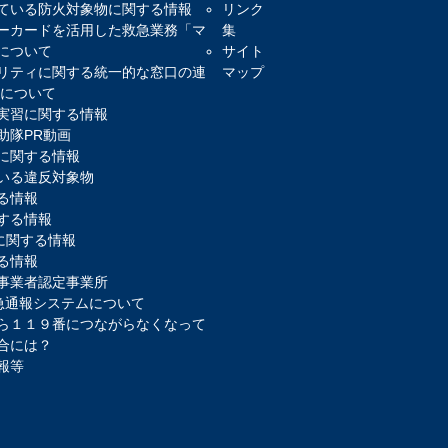
ている防火対象物に関する情報
リンク
ーカードを活用した救急業務「マ
集
について
サイト
リティに関する統一的な窓口の連
マップ
)について
実習に関する情報
助隊PR動画
に関する情報
いる違反対象物
る情報
する情報
報に関する情報
る情報
事業者認定事業所
緊急通報システムについて
ら１１９番につながらなくなって
合には？
報等