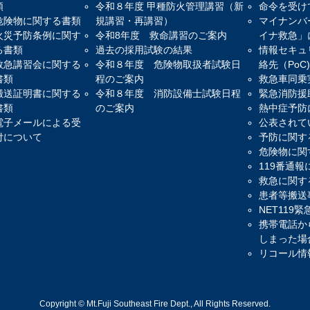
類
令和８年度 甲種防火管理講習（新
命令を受け
危険物に関する書類
規講習・再講習）
マイナンバ
火災予防条例に関す
令和8年度 救命講習のご案内
イナ救急」
る書類
過去の採用試験の結果
情報セキュ
救急講習会に関する
令和８年度 危険物取扱者試験日
絡先（PoC
書類
程のご案内
救急車同乗
搬送証明書に関する
令和８年度 消防設備士試験日程
緊急消防援
書類
のご案内
熱中症予防
電子メールによる受
公表されて
付について
予防に関す
危険物に関
119番通
救急に関す
患者等搬送
NET119
携帯電話か
しまった場
リコール情
Copyright © Mt.Fuji Southeast Fire Dept., All Rights Reserved.