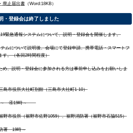
・廃止届出書
（Word:18KB）
・登録会は終了しました
119緊急通報システムについて、説明・登録会を開催します。
システムについて説明後、会場にて登録申請、携帯電話・スマートフ
ます。（各回2時間程度）
ため、説明・登録会に参加される方は事前申し込みをお願いしま
三島市役所大社町別館（三島市大社町1-10）
0分～ ④19時～
裾野市役所（裾野市佐野1059）、裾野消防署（裾野市石脇515）
防署 19時～