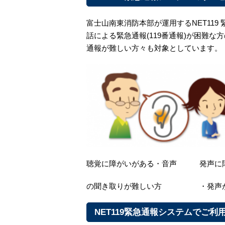
富士山南東消防本部が運用するNET11
話による緊急通報(119番通報)が困難
通報が難しい方々も対象としています。
聴覚に障がいがある・音声 発声に
の聞き取りが難しい方 ・発声が
NET119緊急通報システムでご