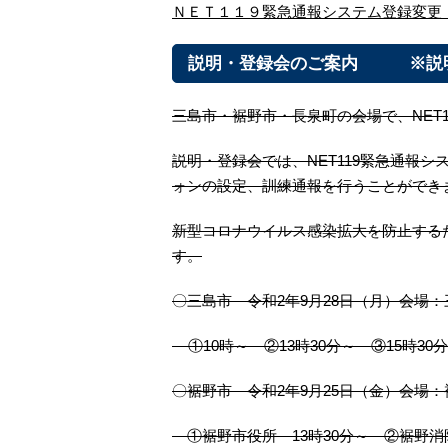
ＮＥＴ１１９緊急通報システム登録変更
説明・登録会のご案内 ※説明
三島市・裾野市・長泉町の会場で、NET
説明・登録会では、NET119緊急通報
ォンの設定、訓練通報を行うことができ
新型コロナウイルス感染拡大を防止する
す。
〇三島市 令和2年9月28日（月）会場：
①10時～ ②13時30分～ ③15時3
〇裾野市 令和2年9月25日（金）会場：
①裾野市役所 13時30分～ ②裾野消