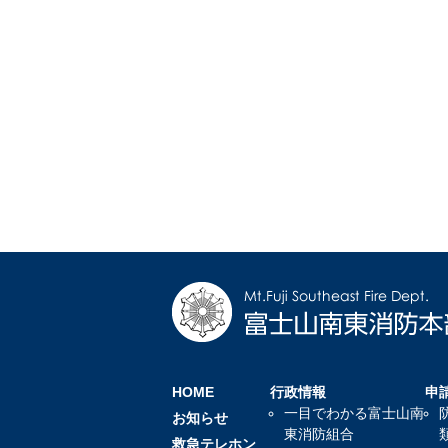
HOME
行政情報
申
一目でわかる富士山南
お知らせ
東消防組合
救急テレホン