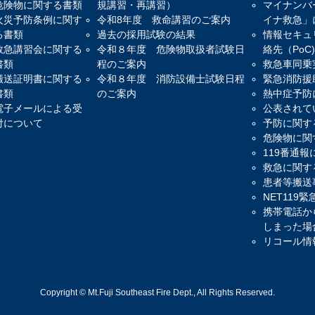
危険物に関する書類
規講習・再講習）
マイナンバ
火災予防条例に関す
令和8年度 救命講習のご案内
イナ救急」
る書類
過去の採用試験の結果
情報セキュ
救急講習会に関する
令和８年度 危険物取扱者試験日
絡先（PoC
書類
程のご案内
救急車同乗
搬送証明書に関する
令和８年度 消防設備士試験日程
緊急消防援
書類
のご案内
熱中症予防
電子メールによる受
公表されて
付について
予防に関す
危険物に関
119番通
救急に関す
患者等搬送
NET119
携帯電話か
しまった場
リコール情
Copyright © Mt.Fuji Southeast Fire Dept., All Rights Reserved.