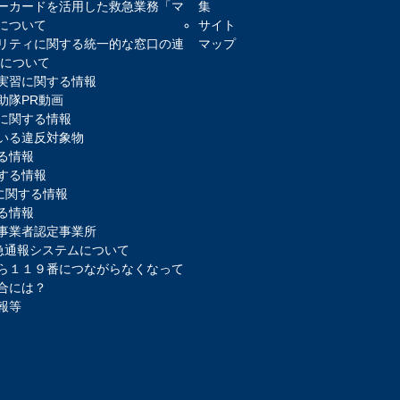
ーカードを活用した救急業務「マ
集
について
サイト
リティに関する統一的な窓口の連
マップ
)について
実習に関する情報
助隊PR動画
に関する情報
いる違反対象物
る情報
する情報
報に関する情報
る情報
事業者認定事業所
緊急通報システムについて
ら１１９番につながらなくなって
合には？
報等