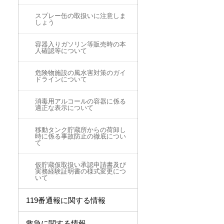
スプレー缶の取扱いに注意しま
しょう
容器入りガソリン等販売時の本
人確認等について
危険物施設の風水害対策のガイ
ドラインについて
消毒用アルコールの容器に係る
適正な表示について
移動タンク貯蔵所からの荷卸し
時に係る事故防止の徹底につい
て
仮貯蔵仮取扱い承認申請書及び
実務経験証明書の様式変更につ
いて
119番通報に関する情報
救急に関する情報