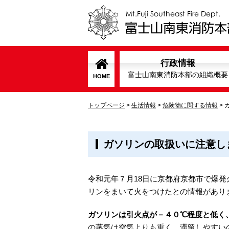
行政情報
富士山南東消防本部の組織概要
HOME
トップページ
>
生活情報
>
危険物に関する情報
>
ガソリンの取扱いに注意し
令和元年７月18日に京都府京都市で爆
リンをまいて火をつけたとの情報があり
ガソリンは引火点が－４０℃程度と低く
の蒸気は空気よりも重く、滞留しやすい