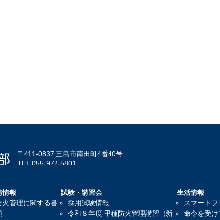
〒411-0837 三島市南田町4番40号
TEL.055-972-5801
請情報
試験・講習会
生活情報
防火管理に関する書
採用試験情報
スマートフ
類
令和８年度 甲種防火管理講習（新
命令を受け