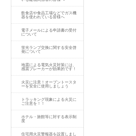
飲食店や食品工場などでガス機
器を使われている皆様へ
電子メールによる申請書の受付
について
蛍光ランプ交換に関する安全啓
発について
地震による電気火災対策には、
感震ブレーカーが効果的です！
火災に注意！オーブントースタ
ーを安全に使用しましょう
トラッキング現象による火災に
ご注意を！！
ホテル・旅館等に対する表示制
度
住宅用火災警報器を設置しまし