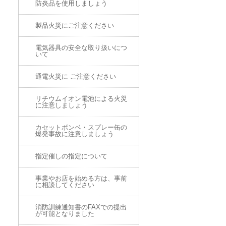
防炎品を使用しましょう
製品火災にご注意ください
電気器具の安全な取り扱いにつ
いて
通電火災に ご注意ください
リチウムイオン電池による火災
に注意しましょう
カセットボンベ・スプレー缶の
爆発事故に注意しましょう
指定催しの指定について
事業やお店を始める方は、事前
に相談してください
消防訓練通知書のFAXでの提出
が可能となりました