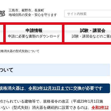
三島市、裾野市、長泉町
地域住民の安全・安心を守ります
申請情報
試験・講習会
申請に必要な書類のダウンロード
試験・講習会などのご案
規格消火器の型式失効について
ついて
規格消火器は、
令和3年12月31日まで
に交換が必要です
けられている建物等で、規格省令の改正（平成23年1月1日施
いない（型式失効）消火器を継続的に設置できるのは、
令和3年12