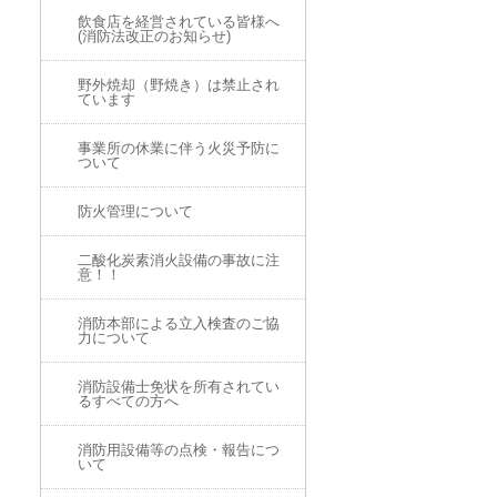
飲食店を経営されている皆様へ
(消防法改正のお知らせ)
野外焼却（野焼き）は禁止され
ています
事業所の休業に伴う火災予防に
ついて
防火管理について
二酸化炭素消火設備の事故に注
意！！
消防本部による立入検査のご協
力について
消防設備士免状を所有されてい
るすべての方へ
消防用設備等の点検・報告につ
いて