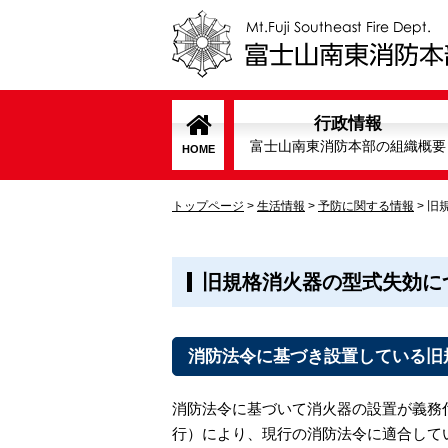
行政情報
富士山南東消防本部の組織概要
HOME
トップページ
>
生活情報
>
予防に関する情報
>
旧
旧規格消火器の型式失効に
消防法令に基づき設置している旧
消防法令に基づいて消火器の設置が義務付
行）により、現行の消防法令に適合して