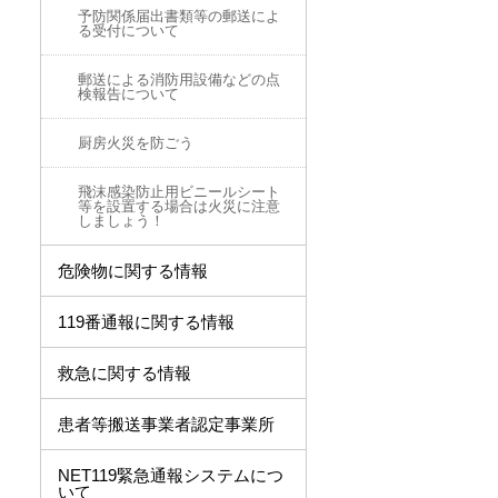
予防関係届出書類等の郵送によ
る受付について
郵送による消防用設備などの点
検報告について
厨房火災を防ごう
飛沫感染防止用ビニールシート
等を設置する場合は火災に注意
しましょう！
危険物に関する情報
119番通報に関する情報
救急に関する情報
患者等搬送事業者認定事業所
NET119緊急通報システムにつ
いて