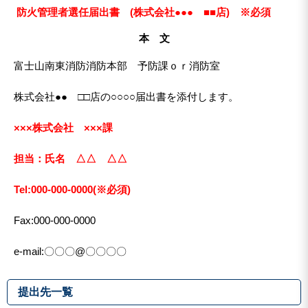
防火管理者選任届出書 (株式会社●●● ■■店)
※必須
本 文
富士山南東消防消防本部 予防課ｏｒ消防室
株式会社●● □□店の○○○○届出書を添付します。
×××株式会社 ×××課
担当：氏名 △△ △△
Tel:000-000-0000(※必須)
Fax:000-000-0000
e-mail:〇〇〇@〇〇〇〇
提出先一覧